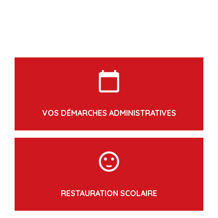
calendar_today
VOS DÉMARCHES ADMINISTRATIVES
sentiment_satisfied
RESTAURATION SCOLAIRE