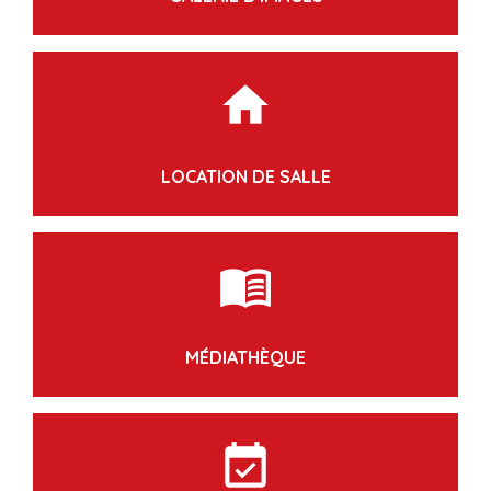
home
LOCATION DE SALLE
menu_book
MÉDIATHÈQUE
event_available