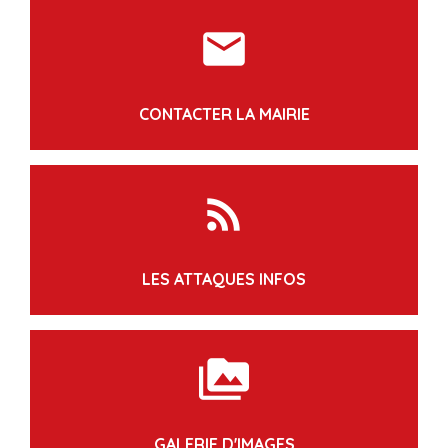
markunread
CONTACTER LA MAIRIE
rss_feed
LES ATTAQUES INFOS
perm_media
GALERIE D'IMAGES