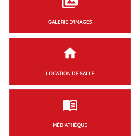
perm_media
GALERIE D'IMAGES
home
LOCATION DE SALLE
menu_book
MÉDIATHÈQUE