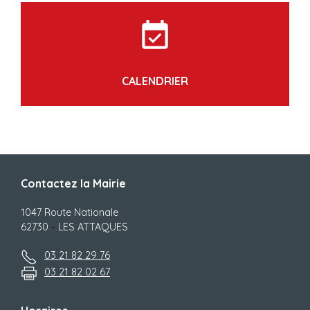
event_available
CALENDRIER
Contactez la Mairie
1047 Route Nationale
62730
-
LES ATTAQUES
03 21 82 29 76
03 21 82 02 67