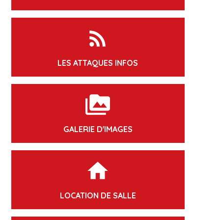
rss_feed
LES ATTAQUES INFOS
perm_media
GALERIE D'IMAGES
home
LOCATION DE SALLE