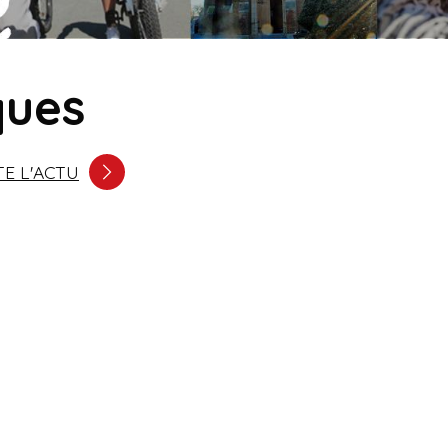
ques
E L'ACTU