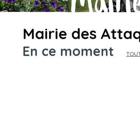
Mairie des Atta
En ce moment
TOUT
Horaires d'été à la
médiathèque
SUITE