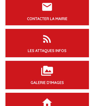
markunread
CONTACTER LA MAIRIE
rss_feed
LES ATTAQUES INFOS
perm_media
GALERIE D'IMAGES
home