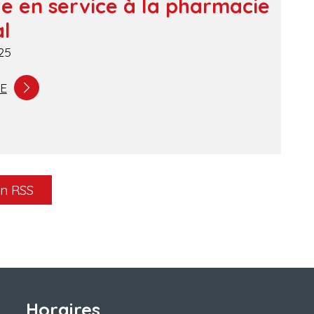
e en service à la pharmacie
l
25
TE
en RSS
Horaires