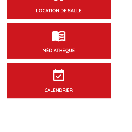
LOCATION DE SALLE
menu_book
MÉDIATHÈQUE
event_available
CALENDRIER