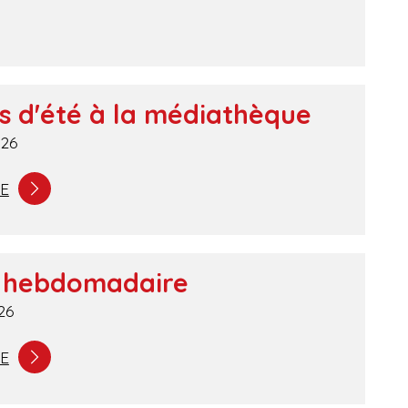
s d'été à la médiathèque
026
TE
 hebdomadaire
26
TE