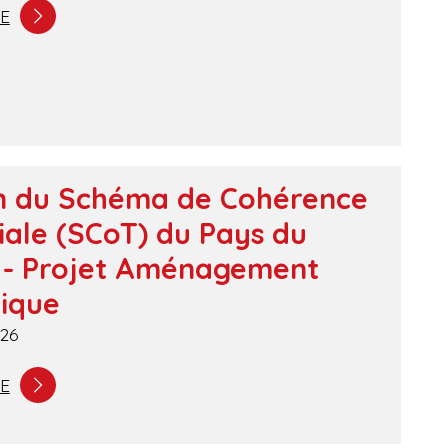
TE
on du Schéma de Cohérence
riale (SCoT) du Pays du
s - Projet Aménagement
ique
26
TE