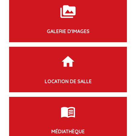
perm_media
GALERIE D'IMAGES
home
LOCATION DE SALLE
menu_book
MÉDIATHÈQUE