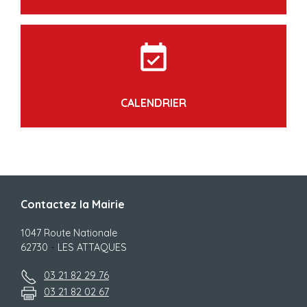
event_available
CALENDRIER
Contactez la Mairie
1047 Route Nationale
62730
-
LES ATTAQUES
03 21 82 29 76
03 21 82 02 67