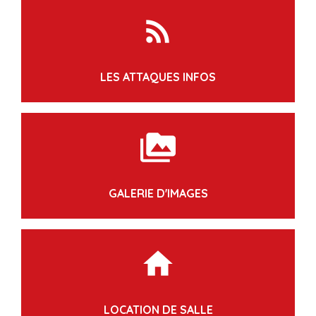
rss_feed
LES ATTAQUES INFOS
perm_media
GALERIE D'IMAGES
home
LOCATION DE SALLE