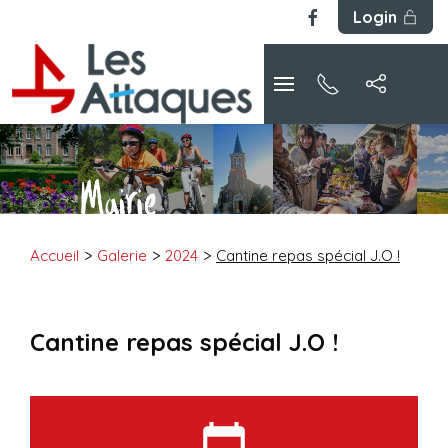
Login
Accueil
Galerie
2024
Cantine repas spécial J.O !
Cantine repas spécial J.O !
calendar_today