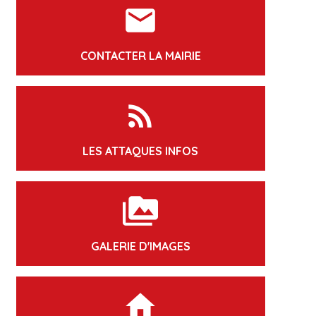
markunread
CONTACTER LA MAIRIE
rss_feed
LES ATTAQUES INFOS
perm_media
GALERIE D'IMAGES
home