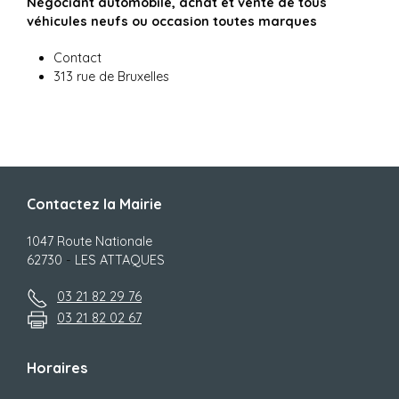
Négociant automobile, achat et vente de tous
véhicules neufs ou occasion toutes marques
Contact
313 rue de Bruxelles
Contactez la Mairie
1047 Route Nationale
62730
-
LES ATTAQUES
03 21 82 29 76
03 21 82 02 67
Horaires